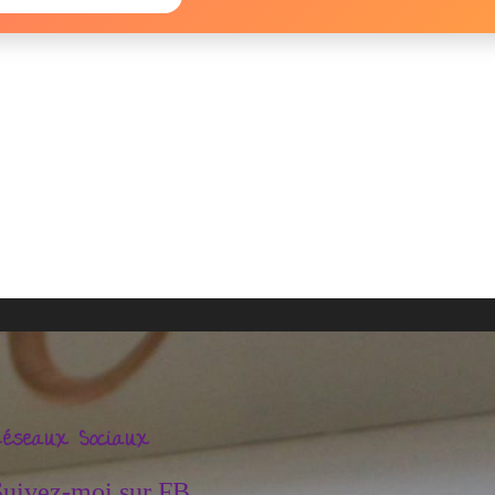
éseaux Sociaux
Suivez-moi sur FB