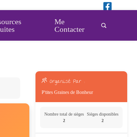
sources
Me
uites
Contacter
Organisé Par :
P'tites Graines de Bonheur
Nombre total de sièges
Sièges disponibles
2
2