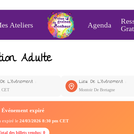
Res
es Ateliers
Agenda
Grat
tion Adulte
De L'événement :
Lieu De L'événement :
m CET
Montoir De Bretagne
Événement expiré
 expiré le
24/03/2026 8:30 pm CET
Total des billets vendus: 0