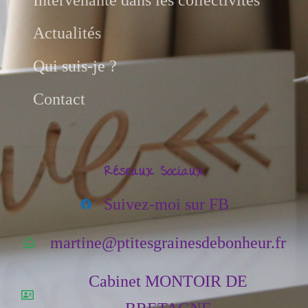
Intervenante dans les collectivités
Actualités
Qui suis-je ?
Contact
Réseaux Sociaux
Suivez-moi sur FB
martine@ptitesgrainesdebonheur.fr
Cabinet MONTOIR DE